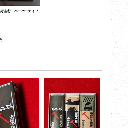
奥守吉行 ペーパーナイフ
T
示