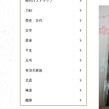
根付けストラップ
刀剣
歴史 古代
文学
星座
干支
元号
有頂天家族
北斎
琳派
艦隊