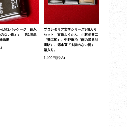
かん第2パッケージ 徳永
プロレタリア文学シリーズ3個入り
陽のない街』』 第1味黒
セット 文豪ようかん 小林多喜二
味黒糖
『蟹工船』、中野重治『雨の降る品
川駅』、徳永直『太陽のない街』
)
箱入り。
1,400円(税込)