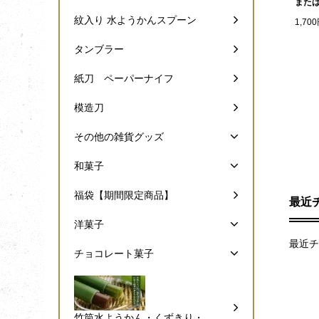
また
紋入り 水ようかんスプーン
1,70
タンブラー
紙刀 ペーパーナイフ
模造刀
その他の雑貨グッズ
和菓子
福袋【期間限定商品】
最近
洋菓子
最近チ
チョコレート菓子
竹筒水ようかん・くずきり・