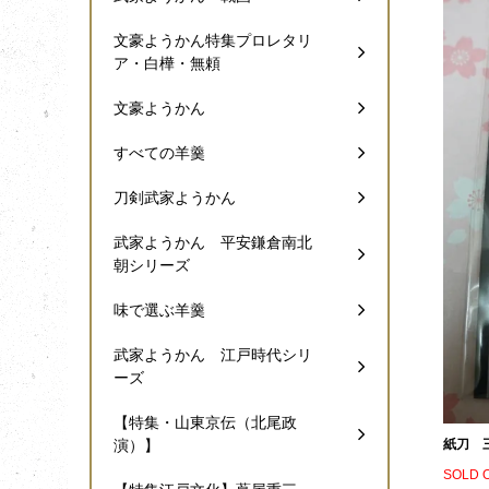
文豪ようかん特集プロレタリ
ア・白樺・無頼
文豪ようかん
すべての羊羹
刀剣武家ようかん
武家ようかん 平安鎌倉南北
朝シリーズ
味で選ぶ羊羹
武家ようかん 江戸時代シリ
ーズ
【特集・山東京伝（北尾政
紙刀 
演）】
SOLD 