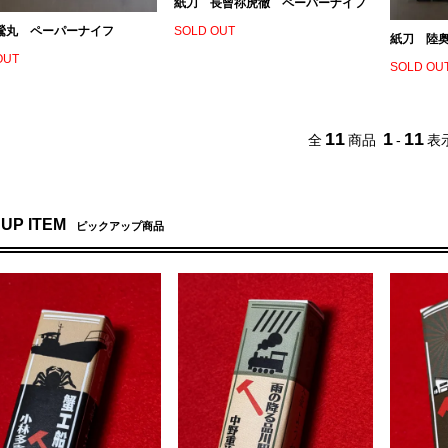
紙刀 長曾祢虎徹 ペーパーナイフ
鶯丸 ペーパーナイフ
SOLD OUT
紙刀 陸
OUT
SOLD OU
11
1
11
全
商品
-
表
 UP ITEM
ピックアップ商品