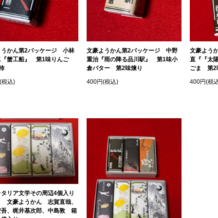
ようかん第2パッケージ 小林
文豪ようかん第2パッケージ 中野
文豪よう
二『蟹工船』 第1味りんご
重治『雨の降る品川駅』 第1味小
直『『太
柿
倉バター 第2味煉り
ごま 第2
(税込)
400円(税込)
400円(税込
レタリア文学その周辺4個入り
ト 文豪ようかん 志賀直哉、
安吾、梶井基次郎、中島敦 箱