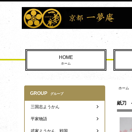
HOME
ホーム
ホーム
GROUP
グループ
紙刀 
三国志ようかん
平家物語
武家ようかん 戦国