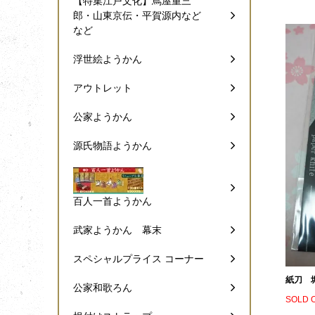
【特集江戸文化】蔦屋重三
郎・山東京伝・平賀源内など
など
浮世絵ようかん
アウトレット
公家ようかん
源氏物語ようかん
百人一首ようかん
武家ようかん 幕末
スペシャルプライス コーナー
紙刀 
公家和歌ろん
SOLD 