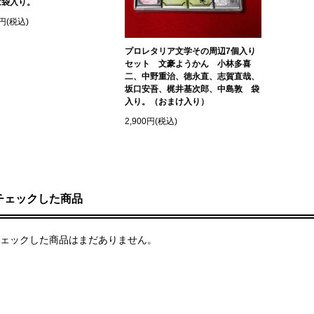
は袋入り。
0円(税込)
プロレタリア文学その周辺7個入り
セット 文豪ようかん 小林多喜
二、中野重治、徳永直、志賀直哉、
坂口安吾、梶井基次郎、中島敦 袋
入り。（おまけ入り）
2,900円(税込)
チェックした商品
ェックした商品はまだありません。