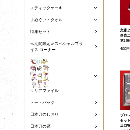
スティックケーキ
手ぬぐい・タオル
文豪
特集セット
多喜
第2味
≪期間限定≫スペシャルプラ
400円
イス コーナー
クリアファイル
トートバッグ
日本刀のしおり
プロ
セッ
坂口
日本刀の鐔