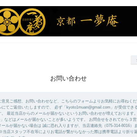
お問い合わせ
ご意見ご感想、お問い合わせなど、こちらのフォームよりお気軽にお尋ねくだ
にてご返信いたしますので、 必ず「kyoto1muan@gmail.com」が受信で
。 最近当店からのメールが届かないというお問い合わせが増えております。 「
ール」などはメールが届かないことが多いようです。 お問合せをされてから３
ールが届かない場合は 誠に恐れ入りますが、当店連絡先（075-314-8016
 ※当店スタッフ不在等によりお電話が繋がらなかった際は携帯電話より折り