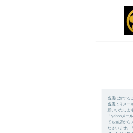
当店に対する
当店よりメール
願いいたします
「yahooメ
ても当店からメ
ださいませ。