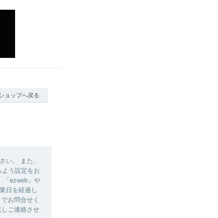
ショップへ戻る
さい。 また、
きるよう設定をお
ezweb」や
営業日を経過し
）までお問合せく
返しご連絡させ