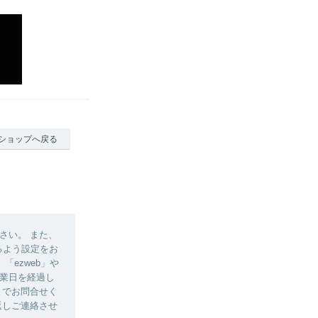
ショップへ戻る
さい。 また、
きるよう設定をお
ezweb」や
営業日を経過し
）までお問合せく
返しご連絡させ