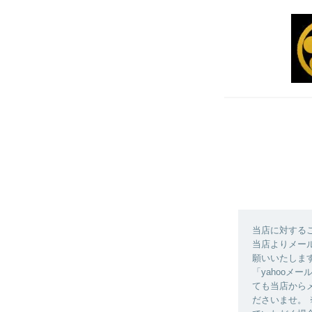
当店に対する
当店よりメール
願いいたします
「yahooメ
ても当店からメ
ださいませ。