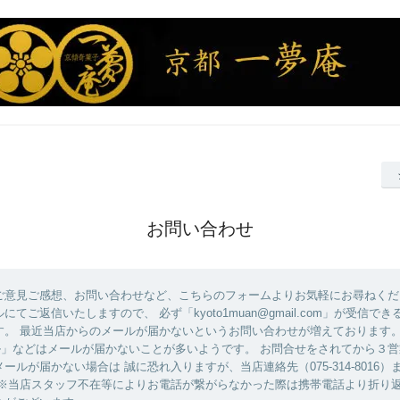
お問い合わせ
ご意見ご感想、お問い合わせなど、こちらのフォームよりお気軽にお尋ねくだ
にてご返信いたしますので、 必ず「kyoto1muan@gmail.com」が受信で
。 最近当店からのメールが届かないというお問い合わせが増えております。 「
ール」などはメールが届かないことが多いようです。 お問合せをされてから３
ールが届かない場合は 誠に恐れ入りますが、当店連絡先（075-314-8016
 ※当店スタッフ不在等によりお電話が繋がらなかった際は携帯電話より折り