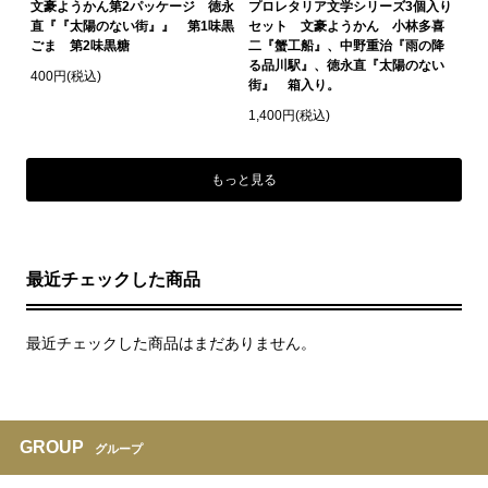
文豪ようかん第2パッケージ 徳永
プロレタリア文学シリーズ3個入り
直『『太陽のない街』』 第1味黒
セット 文豪ようかん 小林多喜
ごま 第2味黒糖
二『蟹工船』、中野重治『雨の降
る品川駅』、徳永直『太陽のない
400円(税込)
街』 箱入り。
1,400円(税込)
もっと見る
最近チェックした商品
最近チェックした商品はまだありません。
GROUP
グループ