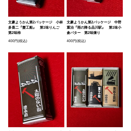
文豪ようかん第2パッケージ 小林
文豪ようかん第2パッケージ 中野
多喜二『蟹工船』 第1味りんご
重治『雨の降る品川駅』 第1味小
第2味柿
倉バター 第2味煉り
400円(税込)
400円(税込)