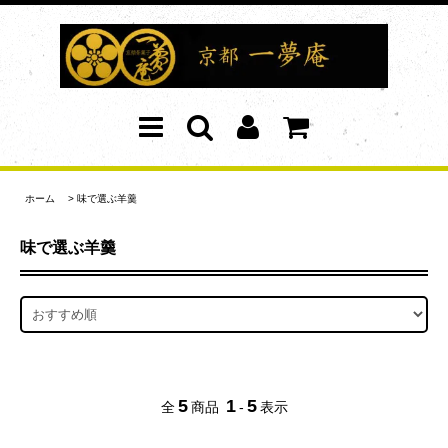
ホーム
>
味で選ぶ羊羹
味で選ぶ羊羹
5
1
5
全
商品
-
表示