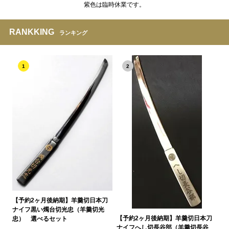
紫色は臨時休業です。
RANKKING
ランキング
1
2
【予約2ヶ月後納期】羊羹切日本刀
ナイフ黒い燭台切光忠（羊羹切光
【予約2ヶ月後納期】羊羹切日本刀
忠） 選べるセット
ナイフへし切長谷部（羊羹切長谷