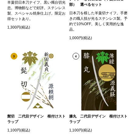
羊羹切日本刀ナイフ、黒い燭台切光
部） 選べるセット
忠。博物館などで好評。ステンレス
日本刀を模した羊羹切ナイフ。手磨
製、スペシャル焼身仕上げ。限定お
きの職人技が光るステンレス製。予
得セットあり。
約で10%OFF。美しく実用的な逸
1,300円(税込)
品。
1,000円(税込)
3
4
髭切 二代目デザイン 根付けスト
膝丸 二代目デザイン 根付けスト
ラップ
ラップ
1,100円(税込)
1,100円(税込)