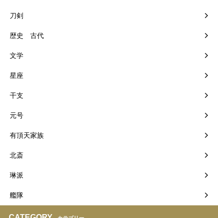
刀剣
歴史 古代
文学
星座
干支
元号
有頂天家族
北斎
琳派
艦隊
CATEGORY
カテゴリー